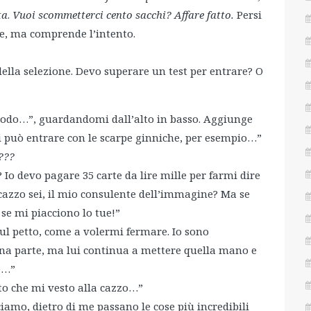
ta
.
Vuoi scommetterci cento sacchi?
Affare fatto.
Persi
ce, ma comprende l’intento.
della selezione. Devo superare un test per entrare? O
o modo…”, guardandomi dall’alto in basso. Aggiunge
 può entrare con le scarpe ginniche, per esempio…”
???
 Io devo pagare 35 carte da lire mille per farmi dire
cazzo sei, il mio consulente dell’immagine? Ma se
 se mi piacciono lo tue!”
l petto, come a volermi fermare. Io sono
a parte, ma lui continua a mettere quella mano e
re…”
tto che mi vesto alla cazzo…”
iamo, dietro di me passano le cose più incredibili