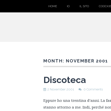
HOME
IO
IL SITO
COOCKIE
MONTH:
NOVEMBER 2001
Discoteca
2 November 2001
0 Comments
Eppure ho una trentina d’anni. La fasc
stanno attorno a me. Indi, perché no