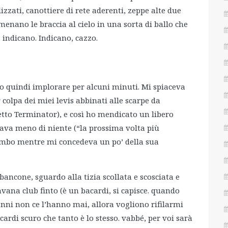
izzati, canottiere di rete aderenti, zeppe alte due
menano le braccia al cielo in una sorta di ballo che
 indicano. Indicano, cazzo.
to quindi implorare per alcuni minuti. Mi spiaceva
 colpa dei miei levis abbinati alle scarpe da
detto Terminator), e così ho mendicato un libero
gava meno di niente (“la prossima volta più
mbo mentre mi concedeva un po’ della sua
bancone, sguardo alla tizia scollata e scosciata e
ana club finto (è un bacardi, si capisce. quando
nni non ce l’hanno mai, allora vogliono rifilarmi
acardi scuro che tanto è lo stesso. vabbé, per voi sarà