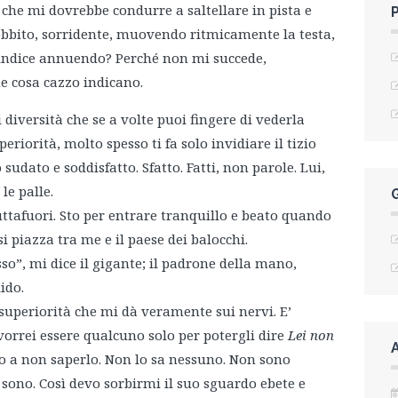
che mi dovrebbe condurre a saltellare in pista e
gobbito, sorridente, muovendo ritmicamente la testa,
o indice annuendo? Perché non mi succede,
e cosa cazzo indicano.
di diversità che se a volte puoi fingere di vederla
eriorità, molto spesso ti fa solo invidiare il tizio
o sudato e soddisfatto. Sfatto. Fatti, non parole. Lui,
le palle.
 buttafuori. Sto per entrare tranquillo e beato quando
piazza tra me e il paese dei balocchi.
sso”, mi dice il gigante; il padrone della mano,
ido.
superiorità che mi dà veramente sui nervi. E’
 vorrei essere qualcuno solo per potergli dire
Lei non
o a non saperlo. Non lo sa nessuno. Non sono
sono. Così devo sorbirmi il suo sguardo ebete e