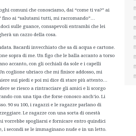
oghi comuni che conosciamo, dai “come ti va?” ai
?” fino ai “salutami tutti, mi raccomando”…
ndoci sulle guance, consapevoli entrambi che lei
herà un cazzo della cosa.
udata. Bacardi invecchiato che sa di acqua e cartone.
ne sopra di me. Un figo che le balla accanto a torso
no accanto, con gli occhiali da sole e i capelli
o. Un coglione ubriaco che mi finisce addosso, mi
iere sui piedi e poi mi dice di stare più attento…
ere se riesco a rintracciare gli amici e li scorgo
ando con una tipa che forse conosco anch’io. Li
o. 90 su 100, i ragazzi e le ragazze parlano di
zzeggiare. Le ragazze con una sorta di onestà
chi vorrebbe spogliarsi e fornicare entro quindici
, i secondi se le immaginano nude e in un letto.