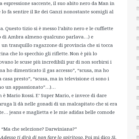
ua espressione saccente, il suo abito nero da Man in
e lo fa sentire il Re dei Ganzi nonostante somigli al
a. Questo tizio si è messo l’abito nero e le cuffiette
llo di Ambra almeno qualcuno parlava…) e
 un tranquillo ragazzone di provincia che si tocca
na che lo specchio gli riflette. Non è più lo
rovano le scuse più incredibili pur di non sorbirsi i
, ma ho dimenticato il gas accesso”, “scusa, ma ho
casa presto”, “scusa, ma in televisione ci sono i
sono un appassionato”…)…
n è Mario Rossi. E’ Super Mario, e invece di dare
aruga li dà nelle gonadi di un malcapitato che si era
te… jeans e maglietta e le mie adidas belle comode
 – “Ma che selezione? Darwiniana?”
 Adesso ti dirà di non fare lo spiritoso
. Poi mi dico
Sì,