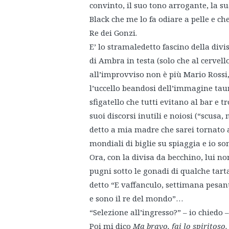
convinto, il suo tono arrogante, la s
Black che me lo fa odiare a pelle e ch
Re dei Gonzi.
E’ lo stramaledetto fascino della divis
di Ambra in testa (solo che al cerve
all’improvviso non è più Mario Rossi,
l’uccello beandosi dell’immagine tauri
sfigatello che tutti evitano al bar e t
suoi discorsi inutili e noiosi (“scusa
detto a mia madre che sarei tornato a 
mondiali di biglie su spiaggia e io 
Ora, con la divisa da becchino, lui no
pugni sotto le gonadi di qualche tart
detto “E vaffanculo, settimana pesan
e sono il re del mondo”…
“Selezione all’ingresso?” – io chiedo
Poi mi dico
Ma bravo, fai lo spiritoso.