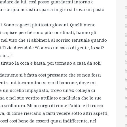
andare da lui, così posso guardarmi intorno e
na e acqua nerastra sparsa in giro si trova un posto
i. Sono ragazzi piuttosto giovani. Quelli meno
Si capisce perché sono più coordinati, hanno gli
a nel viso che si abbinerà al sorriso sensuale quando
Tizia dicendole “Conoso un sacco di gente, lo sai?
o io…”
 tirano la coca e basta, poi tornano a casa da soli.
darmene si è fatta così pressante che se non fossi
Mentre mi incammino verso il bancone, dove mi
n uccello impagliato, trovo un’ex collega di
 e nel suo vestito attillato e nell’idea che le sue
a scollatura. Mi accorgo di come l’abito e il trucco
, di come riescano a farti vedere sotto altri aspetti
sci così bene da esserti quasi indifferente, nel