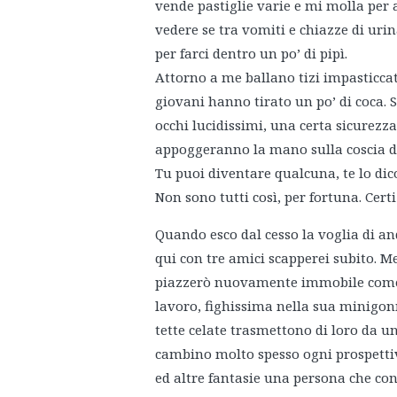
vende pastiglie varie e mi molla per 
vedere se tra vomiti e chiazze di uri
per farci dentro un po’ di pipì.
Attorno a me ballano tizi impasticcat
giovani hanno tirato un po’ di coca. 
occhi lucidissimi, una certa sicurezz
appoggeranno la mano sulla coscia di 
Tu puoi diventare qualcuna, te lo dic
Non sono tutti così, per fortuna. Certi
Quando esco dal cesso la voglia di an
qui con tre amici scapperei subito. 
piazzerò nuovamente immobile come u
lavoro, fighissima nella sua minigonna
tette celate trasmettono di loro da un
cambino molto spesso ogni prospettiva
ed altre fantasie una persona che cono