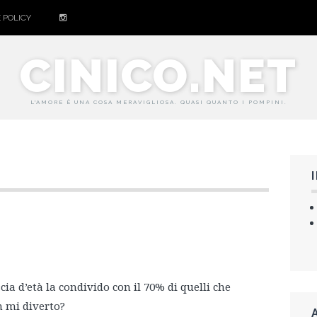
 POLICY
CINICO.NET
L'AMORE È UNA COSA MERAVIGLIOSA. QUASI QUANTO I POMPINI.
ia d’età la condivido con il 70% di quelli che
n mi diverto?