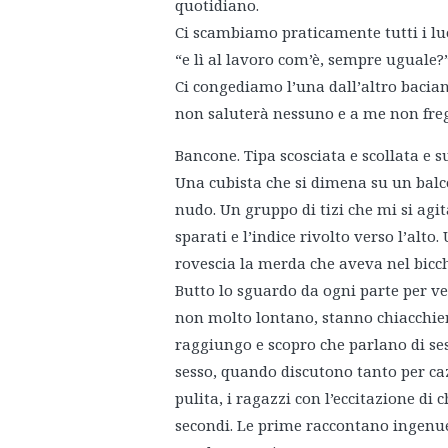
quotidiano.
Ci scambiamo praticamente tutti i lu
“e lì al lavoro com’è, sempre uguale
Ci congediamo l’una dall’altro bacia
non saluterà nessuno e a me non freg
Bancone. Tipa scosciata e scollata e s
Una cubista che si dimena su un balco
nudo. Un gruppo di tizi che mi si agita
sparati e l’indice rivolto verso l’alt
rovescia la merda che aveva nel bicch
Butto lo sguardo da ogni parte per ved
non molto lontano, stanno chiacchier
raggiungo e scopro che parlano di sess
sesso, quando discutono tanto per ca
pulita, i ragazzi con l’eccitazione di 
secondi. Le prime raccontano ingenue