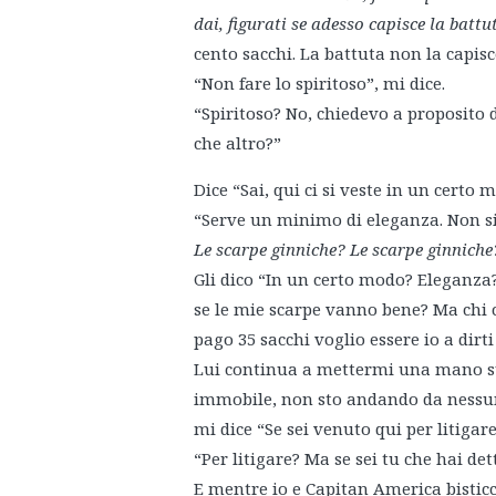
dai, figurati se adesso capisce la battu
cento sacchi. La battuta non la capis
“Non fare lo spiritoso”, mi dice.
“Spiritoso? No, chiedevo a proposito 
che altro?”
Dice “Sai, qui ci si veste in un cert
“Serve un minimo di eleganza. Non si
Le scarpe ginniche? Le scarpe ginniche
Gli dico “In un certo modo? Eleganza?
se le mie scarpe vanno bene? Ma chi 
pago 35 sacchi voglio essere io a dirti
Lui continua a mettermi una mano su
immobile, non sto andando da nessun
mi dice “Se sei venuto qui per litiga
“Per litigare? Ma se sei tu che hai de
E mentre io e Capitan America bisticc