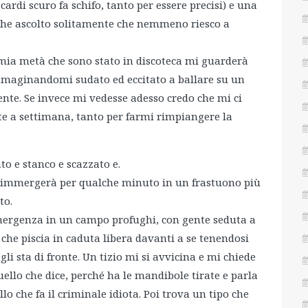
ardi scuro fa schifo, tanto per essere precisi) e una
 che ascolto solitamente che nemmeno riesco a
 mia metà che sono stato in discoteca mi guarderà
 immaginandomi sudato ed eccitato a ballare su un
nte. Se invece mi vedesse adesso credo che mi ci
te a settimana, tanto per farmi rimpiangere la
o e stanco e scazzato e.
i immergerà per qualche minuto in un frastuono più
to.
mergenza in un campo profughi, con gente seduta a
che piscia in caduta libera davanti a se tenendosi
i sta di fronte. Un tizio mi si avvicina e mi chiede
ello che dice, perché ha le mandibole tirate e parla
llo che fa il criminale idiota. Poi trova un tipo che