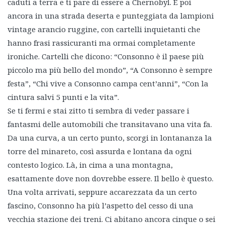
caduti a terra e ti pare di essere a Chernobyl. E poi
ancora in una strada deserta e punteggiata da lampioni
vintage arancio ruggine, con cartelli inquietanti che
hanno frasi rassicuranti ma ormai completamente
ironiche. Cartelli che dicono: “Consonno è il paese più
piccolo ma più bello del mondo”, “A Consonno è sempre
festa”, “Chi vive a Consonno campa cent’anni”, “Con la
cintura salvi 5 punti e la vita”.
Se ti fermi e stai zitto ti sembra di veder passare i
fantasmi delle automobili che transitavano una vita fa.
Da una curva, a un certo punto, scorgi in lontananza la
torre del minareto, così assurda e lontana da ogni
contesto logico. Là, in cima a una montagna,
esattamente dove non dovrebbe essere. Il bello è questo.
Una volta arrivati, seppure accarezzata da un certo
fascino, Consonno ha più l’aspetto del cesso di una
vecchia stazione dei treni. Ci abitano ancora cinque o sei