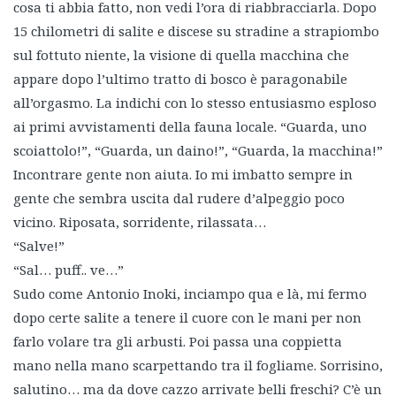
cosa ti abbia fatto, non vedi l’ora di riabbracciarla. Dopo
15 chilometri di salite e discese su stradine a strapiombo
sul fottuto niente, la visione di quella macchina che
appare dopo l’ultimo tratto di bosco è paragonabile
all’orgasmo. La indichi con lo stesso entusiasmo esploso
ai primi avvistamenti della fauna locale. “Guarda, uno
scoiattolo!”, “Guarda, un daino!”, “Guarda, la macchina!”
Incontrare gente non aiuta. Io mi imbatto sempre in
gente che sembra uscita dal rudere d’alpeggio poco
vicino. Riposata, sorridente, rilassata…
“Salve!”
“Sal… puff.. ve…”
Sudo come Antonio Inoki, inciampo qua e là, mi fermo
dopo certe salite a tenere il cuore con le mani per non
farlo volare tra gli arbusti. Poi passa una coppietta
mano nella mano scarpettando tra il fogliame. Sorrisino,
salutino… ma da dove cazzo arrivate belli freschi? C’è un