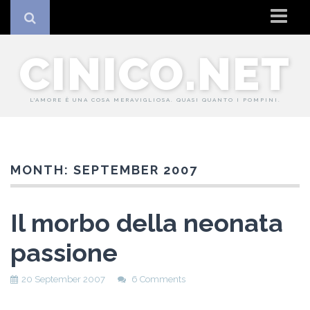
Home
CINICO.NET
Io
Il sito
L'AMORE È UNA COSA MERAVIGLIOSA. QUASI QUANTO I POMPINI.
Coockie Policy
MONTH:
SEPTEMBER 2007
Il morbo della neonata
passione
20 September 2007
6 Comments