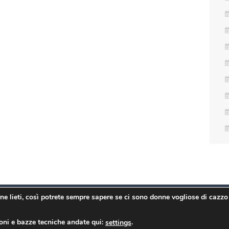
erne lieti, così potrete sempre sapere se ci sono donne vogliose di cazzo
di Matteo Avallone. E' vietata la riproduzione senza avermelo chiesto prima. 
, se oltre a rubarmela andate in giro a dire di averla scritta voi vi mando l'
ioni e bazze tecniche andate qui:
.
settings