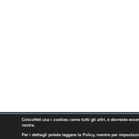
CinicoNet usa i cookies come tutti gli altri, e dovreste ess
Il copyright delle cose scritte su questo blog è 
vostra.
ancora piu' vietata se ci lucrate sopra e, infine
grande che vi alza le mani.
Per i dettagli potete leggere la Policy, mentre per impostaz