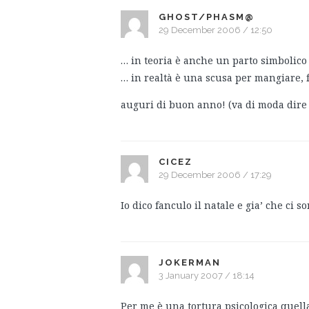
GHOST/PHASM@
29 December 2006 / 12:50
… in teoria è anche un parto simbolico
… in realtà è una scusa per mangiare, f
auguri di buon anno! (va di moda dire 
CICEZ
29 December 2006 / 17:29
Io dico fanculo il natale e gia’ che ci 
JOKERMAN
3 January 2007 / 18:14
Per me è una tortura psicologica quella 