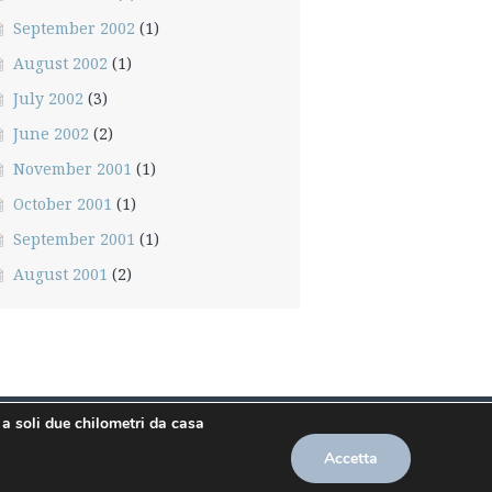
September 2002
(1)
August 2002
(1)
July 2002
(3)
June 2002
(2)
November 2001
(1)
October 2001
(1)
September 2001
(1)
August 2001
(2)
 a soli due chilometri da casa
E' vietata soprattutto se non citate la fonte. E'
ordine costituito sotto casa o chiamo mio fratello
Accetta