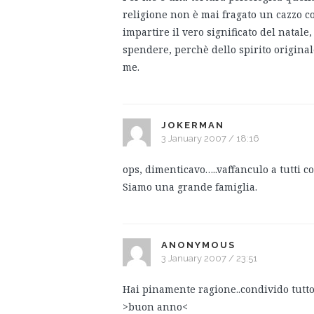
religione non è mai fragato un cazzo c
impartire il vero significato del natale, 
spendere, perchè dello spirito origin
me.
JOKERMAN
3 January 2007 / 18:16
ops, dimenticavo…..vaffanculo a tutti c
Siamo una grande famiglia.
ANONYMOUS
3 January 2007 / 23:51
Hai pinamente ragione..condivido tutt
>buon anno<