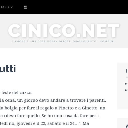
 POLICY
CINICO.NET
L'AMORE È UNA COSA MERAVIGLIOSA. QUASI QUANTO I POMPINI.
utti
 feste del cazzo.
 la cena, un giorno devo andare a trovare i parenti,
 bolgia per fare il regalo a Pinetto e a Ginetto, un
ro devo fare quello. Se ho una cosa da fare per i
edi no, giovedi è il 22, sabato è il 24…”. Ma