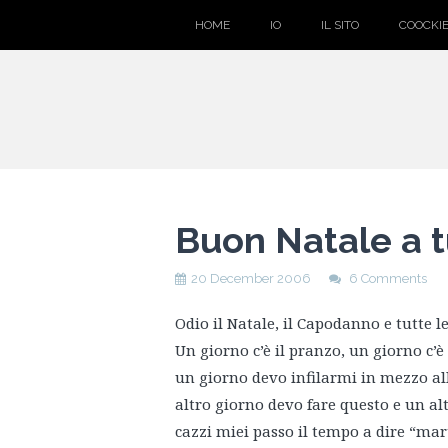
HOME
IO
IL SITO
COOCKIE
Buon Natale a t
20 December 2006
6 Comments
Odio il Natale, il Capodanno e tutte le
Un giorno c’è il pranzo, un giorno c’è
un giorno devo infilarmi in mezzo alla
altro giorno devo fare questo e un alt
cazzi miei passo il tempo a dire “mart