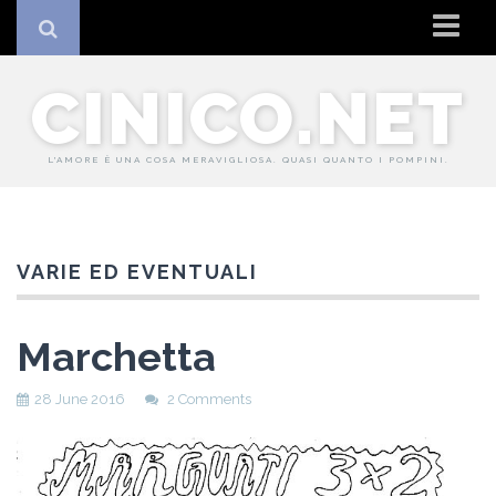
Home
CINICO.NET
Io
Il sito
L'AMORE È UNA COSA MERAVIGLIOSA. QUASI QUANTO I POMPINI.
Coockie Policy
VARIE ED EVENTUALI
Marchetta
28 June 2016
2 Comments