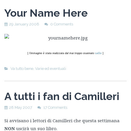
Your Name Here
29 January 2008
0 Comments
[
l’immagine è stata realizzata dal mai troppo osannato
saGo
]
Va tutto bene
,
Varie ed eventuali
A tutti i fan di Camilleri
28 May 2007
17 Comments
Si avvisano i lettori di Camilleri che questa settimana
NON
uscirà un suo libro.