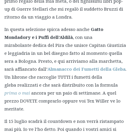
primo regalo della mia metà, o dei fighissimi libri pop-
up di Guerre Stellari che mi regalò il suddetto Bruzzi di
ritorno da un viaggio a Londra.
In questa selezione spicca adesso anche
Gatto
Mondadory e i Puffi dell’Aldilà
, con una
mirabolante dedica del Pira che unisce Capitan Giustizia
e leggiadria in un bel disegno fatto al momento quella
sera a Bologna. Presto, e qui arriviamo alla marchetta,
sarà affiancato dall’
Almanacco dei Fumetti della Gleba
.
Un librone che raccoglie TUTTI i fumetti della
gleba realizzati e che sarà distribuito con la formula
prima o mai
ancora per un paio di settimane. A quel
prezzo DOVETE comprarlo oppure voi Tex Willer ve lo
meritate.
Il 15 luglio scadrà il countdown e non verrà ristampato
mai più. Io ve l’ho detto. Poi quando i vostri amici si